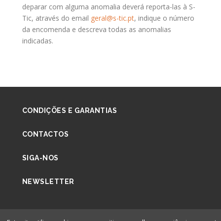
deparar com alguma anomalia deverá reporta-las à S-
Tic, através do email
geral@s-tic.pt
, indique o número
da encomenda e descreva todas as anomalias
indicadas.
CONDIÇÕES E GARANTIAS
CONTACTOS
SIGA-NOS
NEWSLETTER